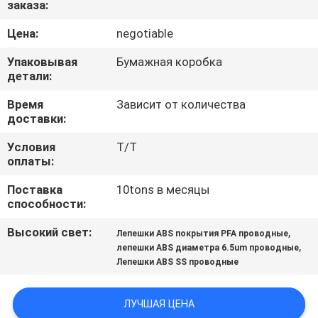
заказа:
ПУТЕШЕСТВИЕ
Цена:
negotiable
ФАБРИКИ
Упаковывая
Бумажная коробка
детали:
ПРОВЕРКА
Время
Зависит от количества
доставки:
КАЧЕСТВА
Условия
T/T
оплаты:
СВЯЖИТЕСЬ
Поставка
10tons в месяцы
МЫ
способности:
Высокий свет:
,
Лепешки ABS покрытия PFA проводные
СПРОСИТЕ
,
лепешки ABS диаметра 6.5um проводные
ЦИТАТУ
Лепешки ABS SS проводные
КАРТА
ЛУЧШАЯ ЦЕНА