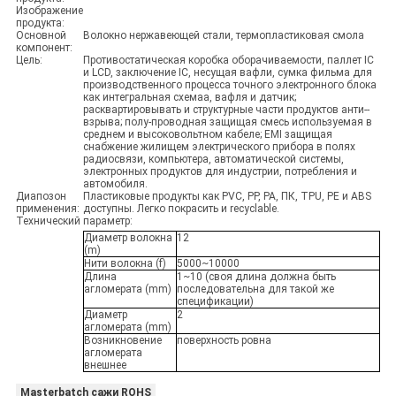
Изображение
продукта:
Основной
Волокно нержавеющей стали, термопластиковая смола
компонент:
Цель:
Противостатическая коробка оборачиваемости, паллет IC
и LCD, заключение IC, несущая вафли, сумка фильма для
производственного процесса точного электронного блока
как интегральная схемаа, вафля и датчик;
расквартировывать и структурные части продуктов анти--
взрыва; полу-проводная защищая смесь используемая в
среднем и высоковольтном кабеле; EMI защищая
снабжение жилищем электрического прибора в полях
радиосвязи, компьютера, автоматической системы,
электронных продуктов для индустрии, потребления и
автомобиля.
Диапозон
Пластиковые продукты как PVC, PP, PA, ПК, TPU, PE и ABS
применения:
доступны. Легко покрасить и recyclable.
Технический параметр:
Диаметр волокна
12
(m)
Нити волокна (f)
5000~10000
Длина
1~10 (своя длина должна быть
агломерата (mm)
последовательна для такой же
спецификации)
Диаметр
2
агломерата (mm)
Возникновение
поверхность ровна
агломерата
внешнее
Masterbatch сажи ROHS