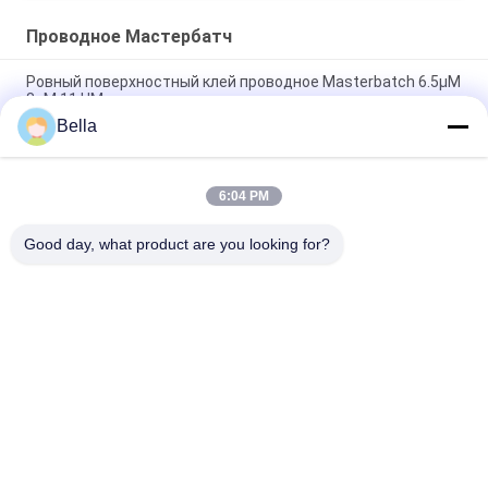
Проводное Мастербатч
Ровный поверхностный клей проводное Masterbatch 6.5µM
8uM 11 UM смолы
Bella
Нержавеющая сталь проводное Masterbatch, агломераты
длины 2.5mm проводные пластиковые
6:04 PM
Сажа проводное Masterbatch диаметра ROHS 2mm для
впрыски EMI
Good day, what product are you looking for?
Популярные категории
Все
Спеченное 
Волокно 
Волокно Металла
Нержавеющей 
Стали
Волокно Титана
Никелевые Волокна