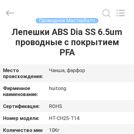
Huitong
Advanced
Materials
Co.,
Ltd..
Проводное Мастербатч
All
Rights
Лепешки ABS Dia SS 6.5um
ДОМ
Reserved.
проводные с покрытием
ПРОДУКТЫ
PFA
ВИДЕО
Место
Чанша, фарфор
происхождения:
ШОУ
Фирменное
huitong
наименование:
VR
Сертификация:
ROHS
О
Номер модели:
HT-CH25-T14
НАС
Количество мин
10Кг