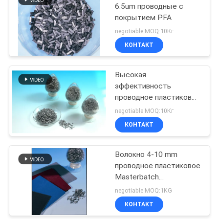
6.5um проводные с
покрытием PFA
negotiable MOQ:10Кг
КОНТАКТ
Высокая
эффективность
проводное пластиковое
Masterbatch
negotiable MOQ:10Кг
КОНТАКТ
Волокно 4-10 mm
проводное пластиковое
Masterbatch
нержавеющей стали
negotiable MOQ:1KG
КОНТАКТ