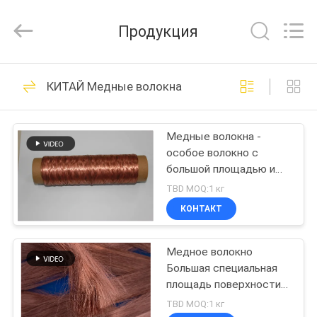
Huitong
Advanced
Materials
Продукция
Co.,
Ltd..
All
Rights
ДОМ
Reserved.
30
КИТАЙ Медные волокна
Спеченное
ПРОДУКТЫ
волокно металла
Медные волокна -
особое волокно с
ВИДЕО
большой площадью и
гибкостью
TBD MOQ:1 кг
ШОУ
КОНТАКТ
22
VR
волокно
Медное волокно
Большая специальная
О
нержавеющей
площадь поверхности и
НАС
хорошая гибкость
TBD MOQ:1 кг
стали