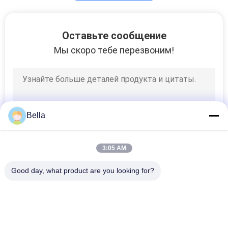
патрон фильтра
Оставьте сообщение
металла
Мы скоро тебе перезвоним!
2
Bella
Волокно и войлок
Хастеллой
3:05 AM
Good day, what product are you looking for?
Популярные категории
Все
Спеченное 
Волокно 