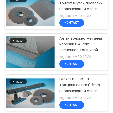
тонкотянутой проволки
нержавеющей стали
54
диаметра толщины
negotiable MOQ:10М2
60um 0.57mm Rustproof
спеченный войлок
КОНТАКТ
волокна металла
Анти- волокно металла
корозии 0.45mm
спеченное толщиной
чувствовало
negotiable MOQ:10М2
пористость 60%
КОНТАКТ
29
Чувствуемое
SGS SUS310S 10
толщина сетки 0.3mm
волокно титана
нержавеющей стали
микрона
negotiable MOQ:10М2
КОНТАКТ