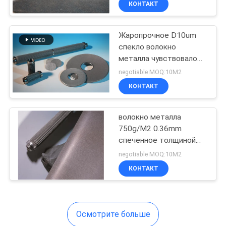
КОНТАКТ
48
диаметр волокна
Нержавеющая сталь и
Проводная пряжа
Hastelloy доступны
Жаропрочное D10um
спекло волокно
металла чувствовало
пористость 78% для
negotiable MOQ:10М2
химического фильтра
КОНТАКТ
12
волокно металла
750g/M2 0.36mm
горелка волокна
спеченное толщиной
чувствовало
металла
negotiable MOQ:10М2
пористость 74%
КОНТАКТ
Осмотрите больше
30