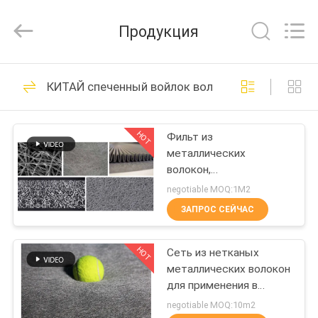
Huitong
Advanced
Materials
Продукция
Co.,
Ltd..
All
Rights
ДОМ
Reserved.
30
КИТАЙ спеченный войлок волокна металла
Спеченное
ПРОДУКТЫ
волокно металла
HOT
Фильт из
металлических
ВИДЕО
волокон,
синтерированный на
negotiable MOQ:1M2
нескольких слоях
ШОУ
ЗАПРОС СЕЙЧАС
22
VR
волокно
HOT
Сеть из нетканых
металлических волокон
О
нержавеющей
для применения в
НАС
DPF/GPF
negotiable MOQ:10m2
стали