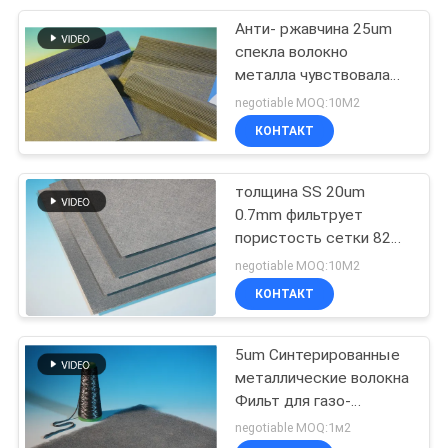
Анти- ржавчина 25um
39
спекла волокно
Нитка из
металла чувствовала
пористость 79% для
negotiable MOQ:10М2
непрерывных
осадителя пыли
КОНТАКТ
нитей
толщина SS 20um
0.7mm фильтрует
пористость сетки 82%
37
для индустрии
negotiable MOQ:10М2
Проводное
химического волокна
КОНТАКТ
Мастербатч
5um Синтерированные
металлические волокна
Фильт для газо-
жидкостной сепарации
negotiable MOQ:1м2
Гибкий размер Единый