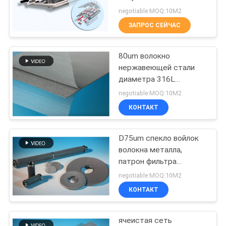
negotiable MOQ:10М2
КАРТА
ЗАПРОС СЕЙЧАС
2
САЙТА
80um волокно
Медные волокна
нержавеющей стали
ПОЛИТИКА
диаметра 316L
УЕДИНЕНИЯ
чувствовало
negotiable MOQ:10М2
коррозионностойким
КОНТАКТ
D75um спекло войлок
23
волокна металла,
патрон фильтра
короткое волокно
нержавеющей стали
negotiable MOQ:10М2
толщины 1mm
КОНТАКТ
ячеистая сеть