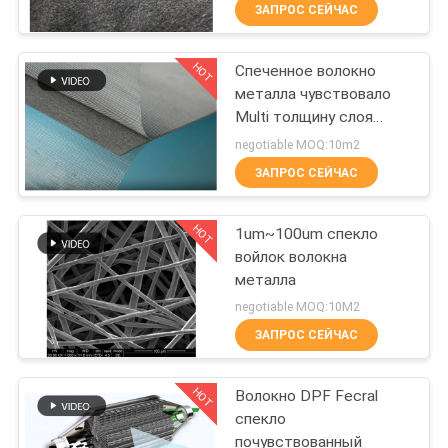
ЗАПРОС СЕЙЧАС
ПУТЕШЕСТВИЕ
HOT
Спеченное волокно
ФАБРИКИ
11
металла чувствовало
Multi толщину слоя
ПРОВЕРКА
Волокно титана
0.37mm
negotiable MOQ:10m2
КАЧЕСТВА
ЗАПРОС СЕЙЧАС
HOT
СВЯЖИТЕСЬ
1um~100um спекло
войлок волокна
МЫ
металла
4
negotiable MOQ:10М2
BLOG
Никелевые
ЗАПРОС СЕЙЧАС
волокна
HOT
СПРОСИТЕ
Волокно DPF Fecral
спекло
ЦИТАТУ
почувствованный