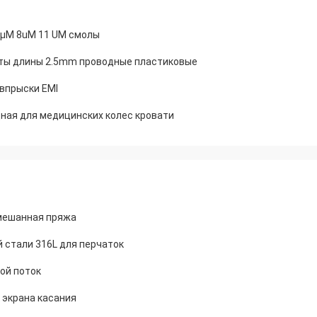
5µM 8uM 11 UM смолы
аты длины 2.5mm проводные пластиковые
впрыски EMI
дная для медицинских колес кровати
смешанная пряжа
 стали 316L для перчаток
ной поток
 экрана касания