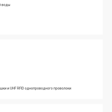
й воды
шки и UHF RFID однопроводного проволоки