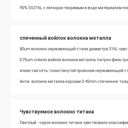
90% SS316L с легкорастворимым в воде материалом по
спеченный войлок волокна металла
80um волокно нержавеющей стали диаметра 316L чувс
D75um спекло войлок волокна металла, патрон филь
ячеистая сеть тонкотянутой проволки нержавеющей с
Анти- волокно металла корозии 0.45mm спеченное тол
Чувствуемое волокно титана
Светлый - серое волокно титана чувствовало классиф