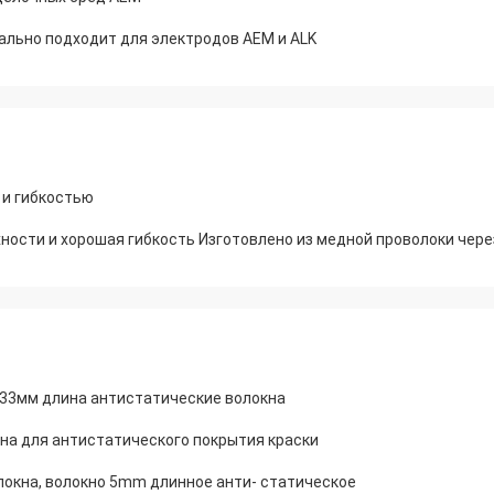
льно подходит для электродов AEM и ALK
 и гибкостью
ости и хорошая гибкость Изготовлено из медной проволоки чер
 33мм длина антистатические волокна
на для антистатического покрытия краски
окна, волокно 5mm длинное анти- статическое