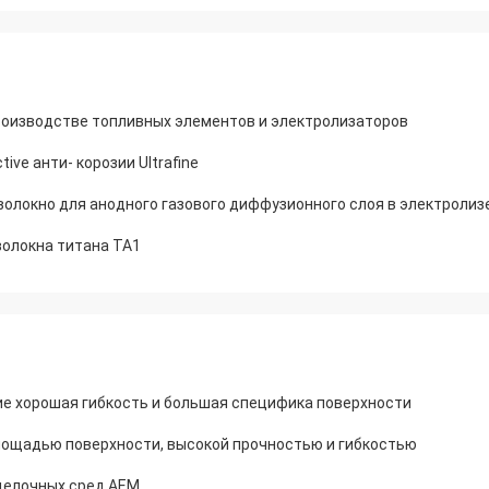
производстве топливных элементов и электролизаторов
ive анти- корозии Ultrafine
волокно для анодного газового диффузионного слоя в электролиз
волокна титана TA1
ие хорошая гибкость и большая специфика поверхности
площадью поверхности, высокой прочностью и гибкостью
щелочных сред AEM