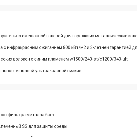
арительно смешанной головой для горелки из металлических вол
 с инфракрасным сжиганием 800 кВт/м2 и 3-летней гарантией дл
ческих волокон с синим пламенем w1500/240-st/c1200/340-ult
пасности полной ультракрасной низкие
трон фильтра металла 6um
спеченный SS для защиты среды