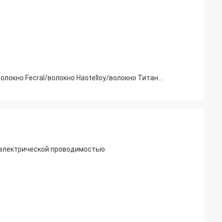
316L 304 302 1um-100um Электрическая и теплопроводность Металлические волокна ((волокно из нержавеющей стали/волокно Fecral/волокно Hastelloy/волокно Титана) Для проводящей ткани,Антистатическая пряжа и проводящий пластик
 электрической проводимостью