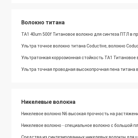
Волокно титана
TA1 40um 500f Титановое волокно для синтеза ПТЛ в 
Ультра точное волокно титана Coductive, волокно Coduct
Ультратонкая коррозионная стойкость TA1 Титановое 
Ультра точная проводная высокопрочная пена титана 
Никелевые волокна
Никелевое волокно N6 высокая прочность на растяжен
Никелевое волокно - специальное волокно с большой 
Средства из синтезированных никелевых волокон для 