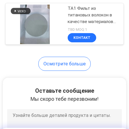
TA1 Фильт из
39
титановых волокон в
Нитка из
качестве материалов
для газодиффузионного
TBD MOQ:1
непрерывных
слоя в водном
КОНТАКТ
электролизаторе PEM
нитей
WE
Осмотрите больше
37
Проводное
Оставьте сообщение
Мастербатч
Мы скоро тебе перезвоним!