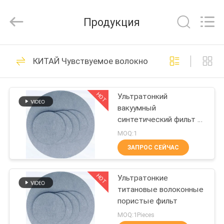
Huitong
Advanced
Materials
Продукция
Co.,
Ltd..
All
Rights
ДОМ
Reserved.
30
КИТАЙ Чувствуемое волокно титана
Спеченное
ПРОДУКТЫ
волокно металла
HOT
Ультратонкий
вакуумный
ВИДЕО
синтетический фильт из
титановых волокон
MOQ:1
ШОУ
ЗАПРОС СЕЙЧАС
22
VR
волокно
HOT
Ультратонкие
титановые волоконные
О
нержавеющей
пористые фильт
НАС
MOQ:1Pieces
стали