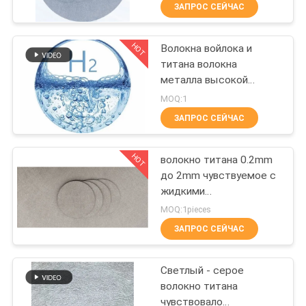
ЗАПРОС СЕЙЧАС
ПУТЕШЕСТВИЕ
HOT
Волокна войлока и
ФАБРИКИ
11
титана волокна
металла высокой
ПРОВЕРКА
Волокно титана
эффективности войлок
MOQ:1
Ультра-точного
КАЧЕСТВА
ЗАПРОС СЕЙЧАС
пористого
HOT
СВЯЖИТЕСЬ
волокно титана 0.2mm
до 2mm чувствуемое с
МЫ
жидкими
4
динамическими
MOQ:1pieces
характеристиками
BLOG
Никелевые
ЗАПРОС СЕЙЧАС
волокна
СПРОСИТЕ
Светлый - серое
волокно титана
ЦИТАТУ
чувствовало