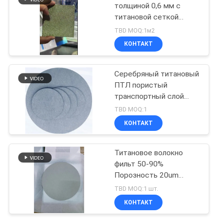
толщиной 0,6 мм с
титановой сеткой
54
толщиной 0,5 мм в
TBD MOQ:1м2
качестве GDL/PTL при
спеченный войлок
КОНТАКТ
водном электролизе
волокна металла
PEM
Серебряный титановый
ПТЛ пористый
транспортный слой
0,25 мм 0,4 мм 0,5 мм
TBD MOQ:1
0,6 мм с
КОНТАКТ
29
индивидуальной
пористостью
Чувствуемое
Титановое волокно
фильт 50-90%
волокно титана
Порозность 20um
Диаметр с толщиной
TBD MOQ:1 шт.
от 0,2 мм до 2 мм
КОНТАКТ